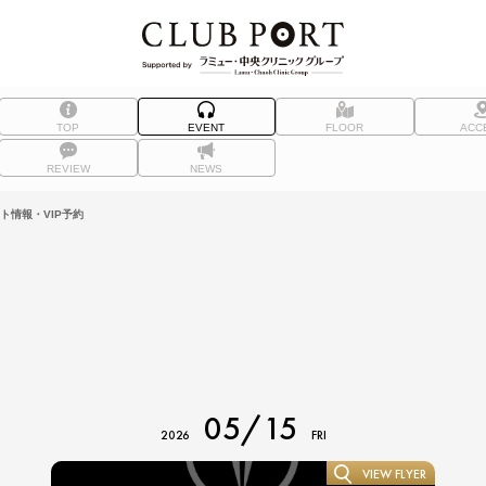
TOP
EVENT
FLOOR
ACC
REVIEW
NEWS
ト情報・VIP予約
05/15
2026
FRI
VIEW FLYER