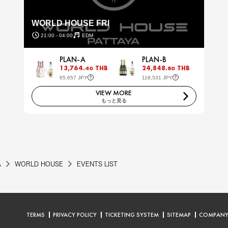
WORLD HOUSE FRI
21:00 - 04:00
EDM
PLAN-A
PLAN-B
13,764.
THB
24,848.
THB
40
80
65,657 JPY
118,531 JPY
VIEW MORE
もっと見る
A
WORLD HOUSE
EVENTS LIST
TERMS
PRIVACY POLICY
TICKETING SYSTEM
SITEMAP
COMPAN