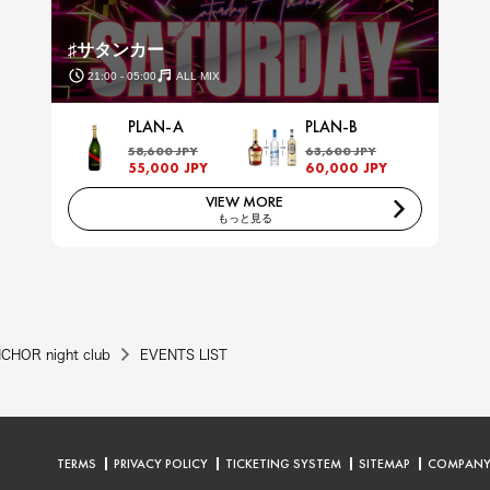
♯サタンカー
21:00 - 05:00
ALL MIX
PLAN-A
PLAN-B
58,600 JPY
63,600 JPY
55,000 JPY
60,000 JPY
VIEW MORE
もっと見る
CHOR night club
EVENTS LIST
TERMS
PRIVACY POLICY
TICKETING SYSTEM
SITEMAP
COMPAN