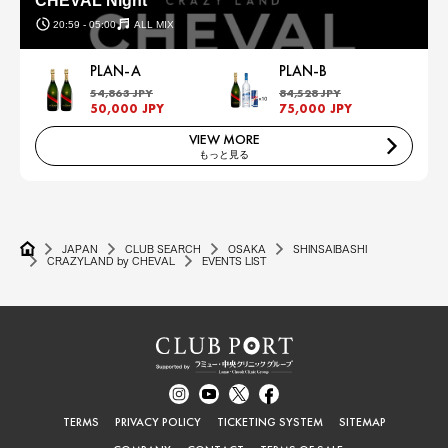
CHEVAL Night
20:59 - 05:00
ALL MIX
PLAN-A
PLAN-B
54,863 JPY
84,528 JPY
50,000 JPY
75,000 JPY
VIEW MORE
もっと見る
JAPAN
CLUB SEARCH
OSAKA
SHINSAIBASHI
CRAZYLAND by CHEVAL
EVENTS LIST
TERMS
PRIVACY POLICY
TICKETING SYSTEM
SITEMAP