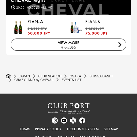
CHEVAL Night
20:59 - 05:00
ALL MIX
PLAN-A
PLAN-B
54,863 JPY
84,528 JPY
50,000 JPY
75,000 JPY
VIEW MORE
もっと見る
JAPAN
CLUB SEARCH
OSAKA
SHINSAIBASHI
CRAZYLAND by CHEVAL
EVENTS LIST
TERMS
PRIVACY POLICY
TICKETING SYSTEM
SITEMAP