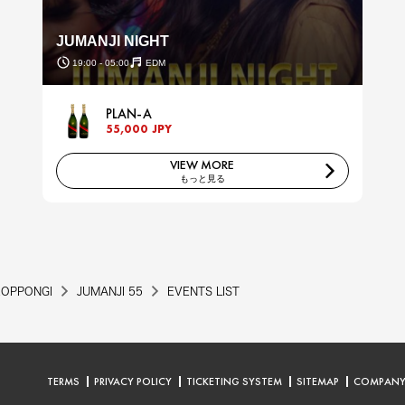
JUMANJI NIGHT
19:00 - 05:00
EDM
PLAN-A
55,000 JPY
VIEW MORE
もっと見る
ROPPONGI
JUMANJI 55
EVENTS LIST
TERMS
PRIVACY POLICY
TICKETING SYSTEM
SITEMAP
COMPAN