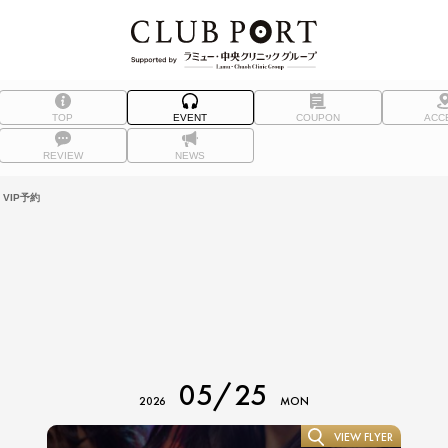
TOP
EVENT
COUPON
ACC
REVIEW
NEWS
VIP予約
05/25
2026
MON
VIEW FLYER