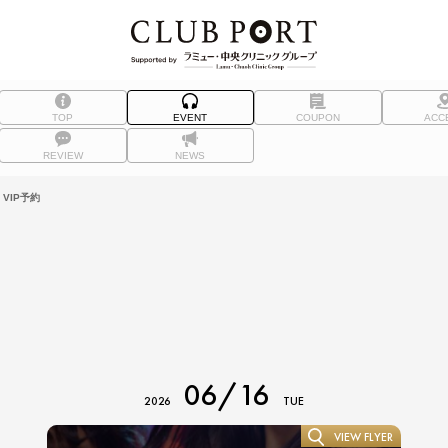
TOP
EVENT
COUPON
ACC
REVIEW
NEWS
VIP予約
06/16
2026
TUE
VIEW FLYER