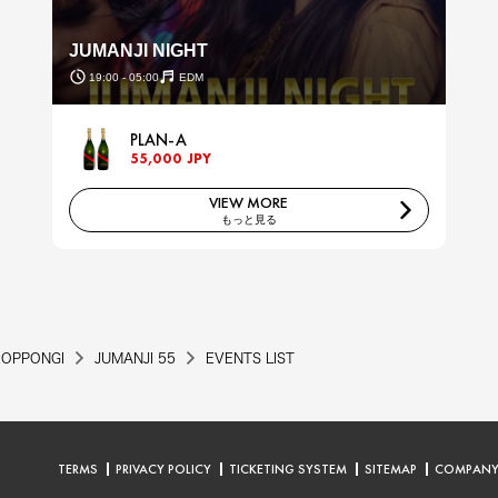
JUMANJI NIGHT
19:00 - 05:00
EDM
PLAN-A
55,000 JPY
VIEW MORE
もっと見る
ROPPONGI
JUMANJI 55
EVENTS LIST
TERMS
PRIVACY POLICY
TICKETING SYSTEM
SITEMAP
COMPAN