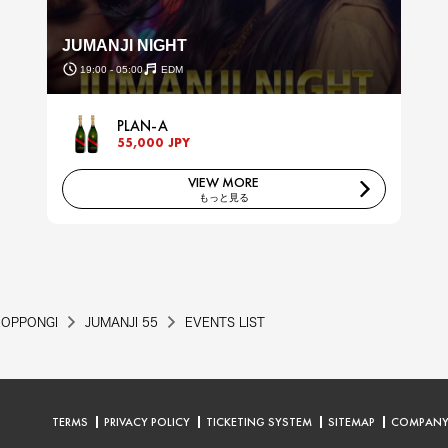
JUMANJI NIGHT
19:00 - 05:00
EDM
PLAN-A
55,000 JPY
VIEW MORE
もっと見る
ROPPONGI
JUMANJI 55
EVENTS LIST
TERMS
PRIVACY POLICY
TICKETING SYSTEM
SITEMAP
COMPAN