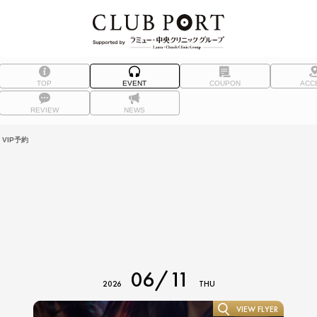
TOP
EVENT
COUPON
ACC
REVIEW
NEWS
VIP予約
06/11
2026
THU
VIEW FLYER