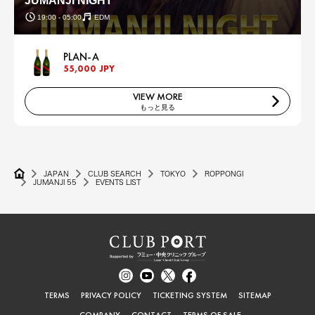
JUMANJI NIGHT
19:00 - 05:00
EDM
PLAN-A
55,000 JPY
VIEW MORE
もっと見る
JAPAN
CLUB SEARCH
TOKYO
ROPPONGI
JUMANJI 55
EVENTS LIST
TERMS
PRIVACY POLICY
TICKETING SYSTEM
SITEMAP
COMPANY
CONTACT
TERMS OF SALE