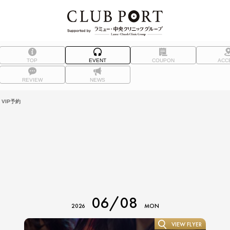
TOP
EVENT
COUPON
ACC
REVIEW
NEWS
VIP予約
06/08
2026
MON
VIEW FLYER