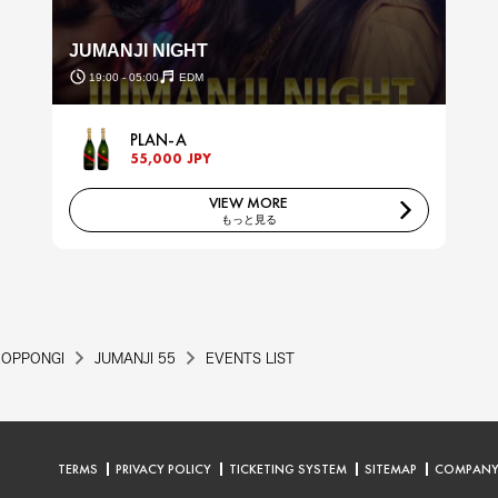
JUMANJI NIGHT
19:00 - 05:00
EDM
PLAN-A
55,000 JPY
VIEW MORE
もっと見る
ROPPONGI
JUMANJI 55
EVENTS LIST
TERMS
PRIVACY POLICY
TICKETING SYSTEM
SITEMAP
COMPAN