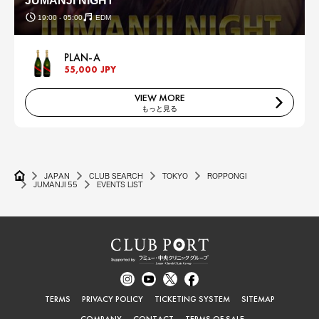
JUMANJI NIGHT
19:00 - 05:00
EDM
PLAN-A
55,000 JPY
VIEW MORE
もっと見る
JAPAN
CLUB SEARCH
TOKYO
ROPPONGI
JUMANJI 55
EVENTS LIST
TERMS
PRIVACY POLICY
TICKETING SYSTEM
SITEMAP
COMPANY
CONTACT
TERMS OF SALE