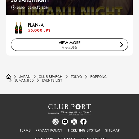
JUMANJI NIGHT
19:00 - 05:00
EDM
PLAN-A
55,000 JPY
VIEW MORE
もっと見る
JAPAN
CLUB SEARCH
TOKYO
ROPPONGI
JUMANJI 55
EVENTS LIST
TERMS
PRIVACY POLICY
TICKETING SYSTEM
SITEMAP
COMPANY
CONTACT
TERMS OF SALE