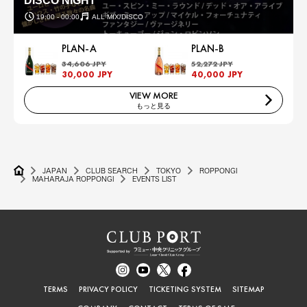
DISCO NIGHT
19:00 - 00:00
ALL MIX/DISCO
PLAN-A
PLAN-B
34,606 JPY
52,272 JPY
30,000 JPY
40,000 JPY
VIEW MORE
もっと見る
JAPAN
CLUB SEARCH
TOKYO
ROPPONGI
MAHARAJA ROPPONGI
EVENTS LIST
TERMS
PRIVACY POLICY
TICKETING SYSTEM
SITEMAP