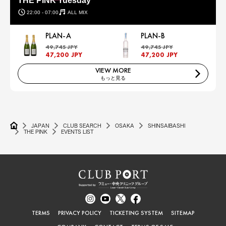
THE PINK Tuesday
22:00 - 07:00
ALL MIX
PLAN-A
PLAN-B
49,745 JPY
49,745 JPY
47,200 JPY
47,200 JPY
VIEW MORE
もっと見る
JAPAN
CLUB SEARCH
OSAKA
SHINSAIBASHI
THE PINK
EVENTS LIST
TERMS
PRIVACY POLICY
TICKETING SYSTEM
SITEMAP