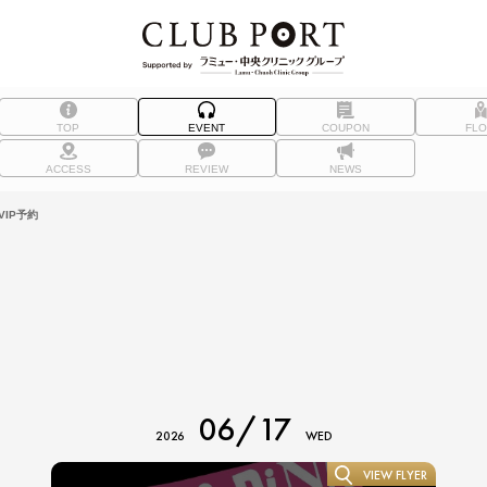
TOP
EVENT
COUPON
FL
ACCESS
REVIEW
NEWS
IP予約
06/17
2026
WED
VIEW FLYER