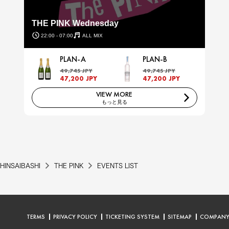
THE PINK Wednesday
22:00 - 07:00
ALL MIX
PLAN-A
PLAN-B
49,745 JPY
49,745 JPY
47,200 JPY
47,200 JPY
VIEW MORE
もっと見る
HINSAIBASHI
THE PINK
EVENTS LIST
TERMS
PRIVACY POLICY
TICKETING SYSTEM
SITEMAP
COMPAN