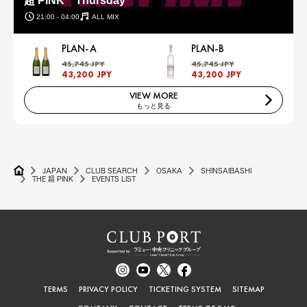
超 PINK Thursday
21:00 - 04:00
ALL MIX
PLAN-A
PLAN-B
45,745 JPY
45,745 JPY
43,200 JPY
43,200 JPY
VIEW MORE
もっと見る
JAPAN
CLUB SEARCH
OSAKA
SHINSAIBASHI
THE 超 PINK
EVENTS LIST
TERMS
PRIVACY POLICY
TICKETING SYSTEM
SITEMAP