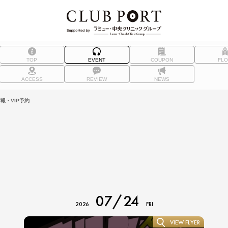
TOP
EVENT
COUPON
FL
ACCESS
REVIEW
NEWS
報・VIP予約
07/24
2026
FRI
VIEW FLYER