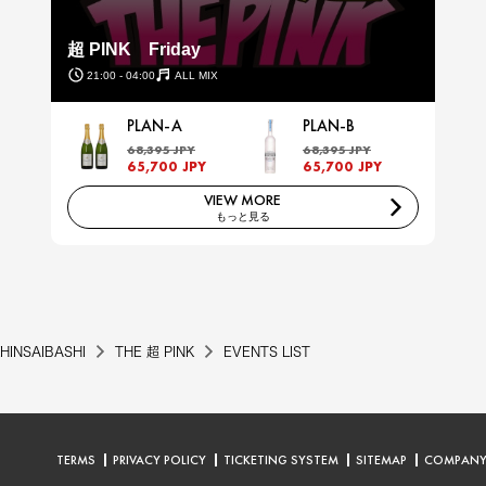
超 PINK Friday
21:00 - 04:00
ALL MIX
PLAN-A
PLAN-B
68,395 JPY
68,395 JPY
65,700 JPY
65,700 JPY
VIEW MORE
もっと見る
HINSAIBASHI
THE 超 PINK
EVENTS LIST
TERMS
PRIVACY POLICY
TICKETING SYSTEM
SITEMAP
COMPAN