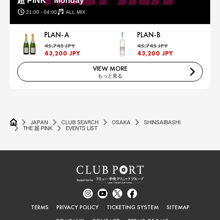
超 PINK Monday
21:00 - 04:00
ALL MIX
PLAN-A
PLAN-B
45,745 JPY
45,745 JPY
43,200 JPY
43,200 JPY
VIEW MORE
もっと見る
JAPAN
CLUB SEARCH
OSAKA
SHINSAIBASHI
THE 超 PINK
EVENTS LIST
TERMS
PRIVACY POLICY
TICKETING SYSTEM
SITEMAP