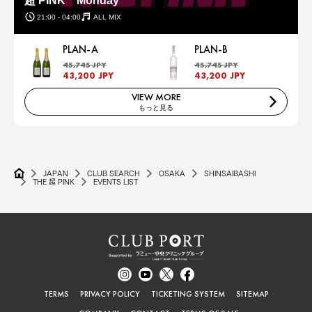
超 PINK Monday
21:00 - 04:00
ALL MIX
PLAN-A
PLAN-B
45,745 JPY
45,745 JPY
43,200 JPY
43,200 JPY
VIEW MORE
もっと見る
JAPAN
CLUB SEARCH
OSAKA
SHINSAIBASHI
THE 超 PINK
EVENTS LIST
TERMS
PRIVACY POLICY
TICKETING SYSTEM
SITEMAP