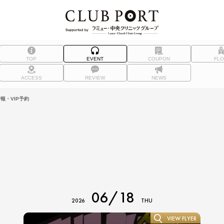
TOP
EVENT
COUPON
FL
ACCESS
REVIEW
NEWS
報・VIP予約
06/18
2026
THU
VIEW FLYER