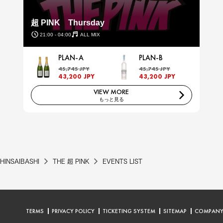
超 PINK Thursday
21:00 - 04:00
ALL MIX
PLAN-A
PLAN-B
45,745 JPY
45,745 JPY
43,200 JPY
43,200 JPY
VIEW MORE
もっと見る
HINSAIBASHI
THE 超 PINK
EVENTS LIST
TERMS
PRIVACY POLICY
TICKETING SYSTEM
SITEMAP
COMPAN