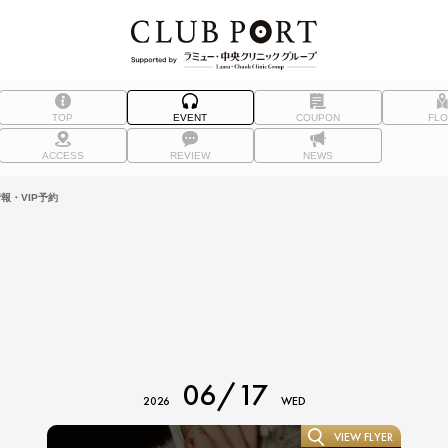
TOP
EVENT
COUPON
FL
ACCESS
REVIEW
NEWS
報・VIP予約
06/17
2026
WED
VIEW FLYER