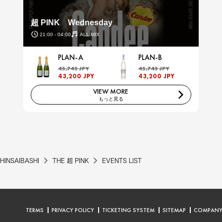
超 PINK Wednesday
21:00 - 04:00
ALL MIX
PLAN-A
PLAN-B
45,745 JPY
45,745 JPY
43,200 JPY
43,200 JPY
VIEW MORE
もっと見る
HINSAIBASHI
THE 超 PINK
EVENTS LIST
TERMS
PRIVACY POLICY
TICKETING SYSTEM
SITEMAP
COMPAN