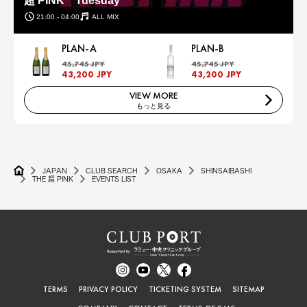
超 PINK Tuesday
21:00 - 04:00
ALL MIX
PLAN-A
PLAN-B
45,745 JPY
45,745 JPY
43,200 JPY
43,200 JPY
VIEW MORE
もっと見る
JAPAN
CLUB SEARCH
OSAKA
SHINSAIBASHI
THE 超 PINK
EVENTS LIST
TERMS
PRIVACY POLICY
TICKETING SYSTEM
SITEMAP