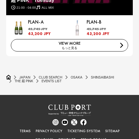
超 PINK Tuesday
21:00 - 04:00
ALL MIX
PLAN-A
PLAN-B
45,745 JPY
45,745 JPY
43,200 JPY
43,200 JPY
VIEW MORE
もっと見る
JAPAN
CLUB SEARCH
OSAKA
SHINSAIBASHI
THE 超 PINK
EVENTS LIST
TERMS
PRIVACY POLICY
TICKETING SYSTEM
SITEMAP