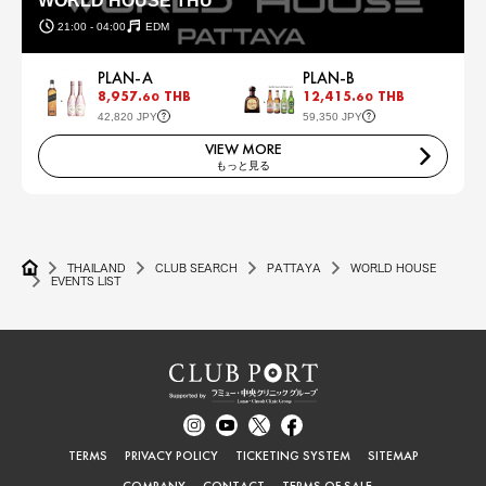
WORLD HOUSE THU
21:00 - 04:00
EDM
PLAN-A
PLAN-B
8,957.
THB
12,415.
THB
60
60
42,820 JPY
59,350 JPY
VIEW MORE
もっと見る
THAILAND
CLUB SEARCH
PATTAYA
WORLD HOUSE
EVENTS LIST
TERMS
PRIVACY POLICY
TICKETING SYSTEM
SITEMAP
COMPANY
CONTACT
TERMS OF SALE