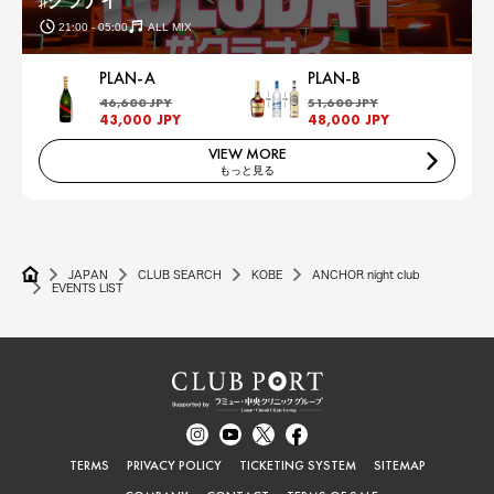
♯クラナイ
21:00 - 05:00
ALL MIX
PLAN-A
PLAN-B
46,600 JPY
51,600 JPY
43,000 JPY
48,000 JPY
VIEW MORE
もっと見る
JAPAN
CLUB SEARCH
KOBE
ANCHOR night club
EVENTS LIST
TERMS
PRIVACY POLICY
TICKETING SYSTEM
SITEMAP