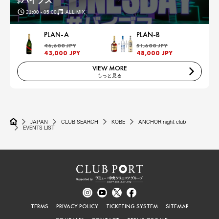
♯バイブス
21:00 - 05:00
ALL MIX
PLAN-A
PLAN-B
46,600 JPY
51,600 JPY
43,000 JPY
48,000 JPY
VIEW MORE
もっと見る
JAPAN
CLUB SEARCH
KOBE
ANCHOR night club
EVENTS LIST
TERMS
PRIVACY POLICY
TICKETING SYSTEM
SITEMAP