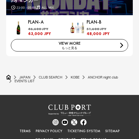
♯オマンカー
21:00 - 05:00
ALL MIX
PLAN-A
PLAN-B
46,600 JPY
51,600 JPY
43,000 JPY
48,000 JPY
VIEW MORE
もっと見る
JAPAN
CLUB SEARCH
KOBE
ANCHOR night club
EVENTS LIST
TERMS
PRIVACY POLICY
TICKETING SYSTEM
SITEMAP