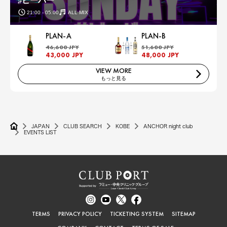
♯ビーバー
21:00 - 05:00
ALL MIX
PLAN-A
PLAN-B
46,600 JPY
51,600 JPY
43,000 JPY
48,000 JPY
VIEW MORE
もっと見る
JAPAN
CLUB SEARCH
KOBE
ANCHOR night club
EVENTS LIST
TERMS
PRIVACY POLICY
TICKETING SYSTEM
SITEMAP