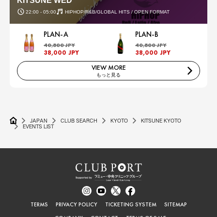
KITSUNE WED
22:00 - 05:00
HIPHOP/R&B/GLOBAL HITS / OPEN FORMAT
PLAN-A
PLAN-B
40,800 JPY
40,800 JPY
38,000 JPY
38,000 JPY
VIEW MORE
もっと見る
JAPAN
CLUB SEARCH
KYOTO
KITSUNE KYOTO
EVENTS LIST
TERMS
PRIVACY POLICY
TICKETING SYSTEM
SITEMAP