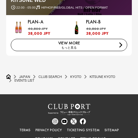
KITSUNE WED
22:00 - 05:00
HIPHOP/R&B/GLOBAL HITS / OPEN FORMAT
PLAN-A
PLAN-B
40,800 JPY
40,800 JPY
38,000 JPY
38,000 JPY
VIEW MORE
もっと見る
JAPAN
CLUB SEARCH
KYOTO
KITSUNE KYOTO
EVENTS LIST
TERMS
PRIVACY POLICY
TICKETING SYSTEM
SITEMAP