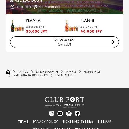
新宿DISCO80’s
13:30 - 18:00
ALL MIX/DISCO
PLAN-A
PLAN-B
34,606 JPY
52,272 JPY
30,000 JPY
40,000 JPY
VIEW MORE
もっと見る
JAPAN
CLUB SEARCH
TOKYO
ROPPONGI
MAHARAJA ROPPONGI
EVENTS LIST
TERMS
PRIVACY POLICY
TICKETING SYSTEM
SITEMAP