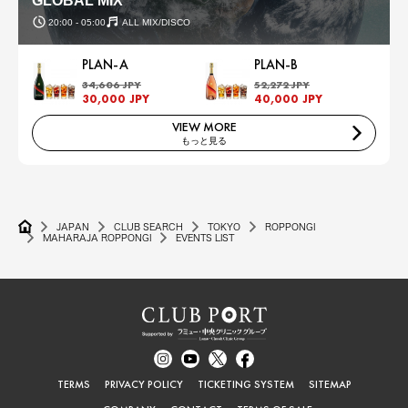
GLOBAL MIX
20:00 - 05:00
ALL MIX/DISCO
PLAN-A
PLAN-B
34,606 JPY
52,272 JPY
30,000 JPY
40,000 JPY
VIEW MORE
もっと見る
JAPAN
CLUB SEARCH
TOKYO
ROPPONGI
MAHARAJA ROPPONGI
EVENTS LIST
TERMS
PRIVACY POLICY
TICKETING SYSTEM
SITEMAP