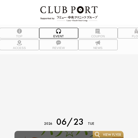
TOP
EVENT
COUPON
FL
ACCESS
REVIEW
NEWS
06/23
2026
TUE
VIEW FLYER