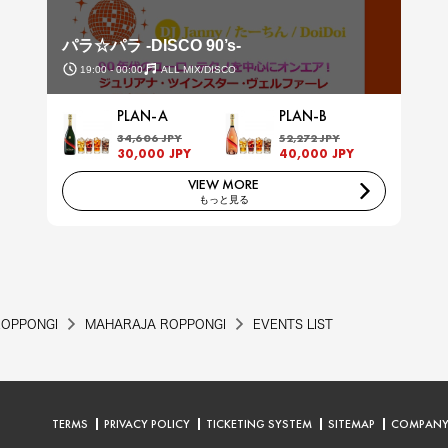
パラ☆パラ -DISCO 90’s-
19:00 - 00:00
ALL MIX/DISCO
PLAN-A
PLAN-B
34,606 JPY
52,272 JPY
30,000 JPY
40,000 JPY
VIEW MORE
もっと見る
ROPPONGI
MAHARAJA ROPPONGI
EVENTS LIST
TERMS
PRIVACY POLICY
TICKETING SYSTEM
SITEMAP
COMPAN