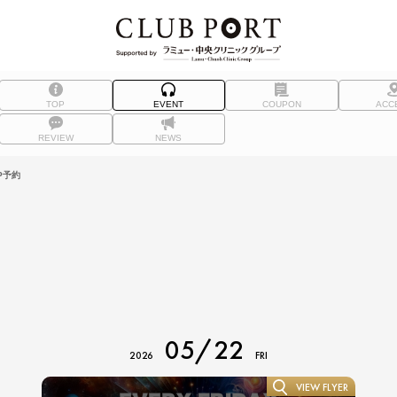
TOP
EVENT
COUPON
ACC
REVIEW
NEWS
P予約
05/22
2026
FRI
VIEW FLYER