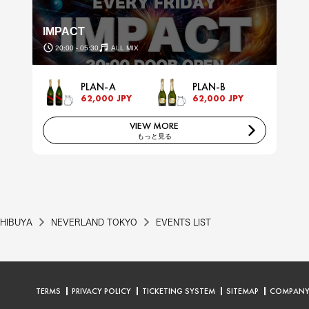
IMPACT
20:00 - 05:30
ALL MIX
PLAN-A
PLAN-B
62,000 JPY
62,000 JPY
VIEW MORE
もっと見る
HIBUYA
NEVERLAND TOKYO
EVENTS LIST
TERMS
PRIVACY POLICY
TICKETING SYSTEM
SITEMAP
COMPAN