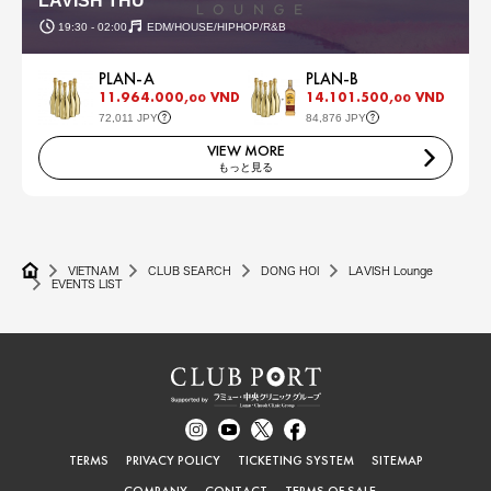
LAVISH THU
19:30 - 02:00
EDM/HOUSE/HIPHOP/R&B
PLAN-A
PLAN-B
11.964.000,
VND
14.101.500,
VND
00
00
72,011 JPY
84,876 JPY
VIEW MORE
もっと見る
VIETNAM
CLUB SEARCH
DONG HOI
LAVISH Lounge
EVENTS LIST
TERMS
PRIVACY POLICY
TICKETING SYSTEM
SITEMAP
COMPANY
CONTACT
TERMS OF SALE