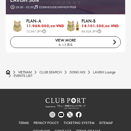
LAVISH SUN
19:30 - 02:00
EDM/HOUSE/HIPHOP/R&B
PLAN-A
PLAN-B
11.964.000,
VND
14.101.500,
VND
00
00
72,047 JPY
84,919 JPY
VIEW MORE
もっと見る
VIETNAM
CLUB SEARCH
DONG HOI
LAVISH Lounge
EVENTS LIST
TERMS
PRIVACY POLICY
TICKETING SYSTEM
SITEMAP
COMPANY
CONTACT
TERMS OF SALE