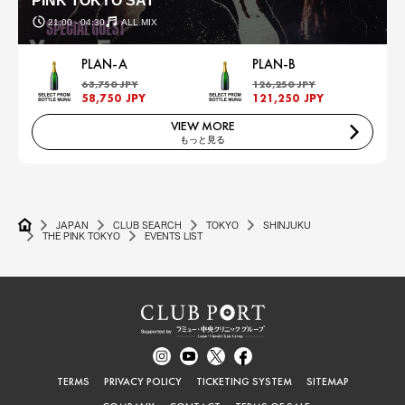
PINK TOKYO SAT
21:00 - 04:30
ALL MIX
PLAN-A
PLAN-B
63,750 JPY
126,250 JPY
58,750 JPY
121,250 JPY
VIEW MORE
もっと見る
JAPAN
CLUB SEARCH
TOKYO
SHINJUKU
THE PINK TOKYO
EVENTS LIST
TERMS
PRIVACY POLICY
TICKETING SYSTEM
SITEMAP