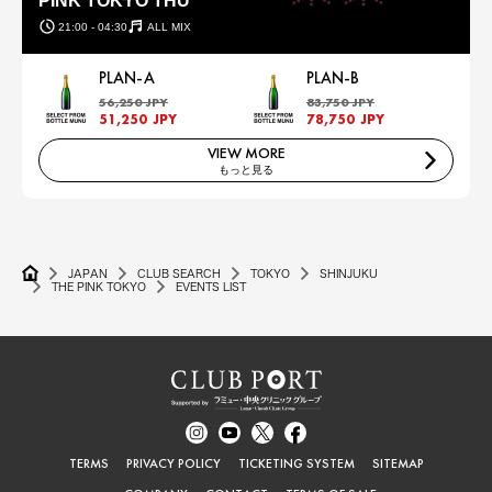
PINK TOKYO THU
21:00 - 04:30
ALL MIX
PLAN-A
PLAN-B
56,250 JPY
83,750 JPY
51,250 JPY
78,750 JPY
VIEW MORE
もっと見る
JAPAN
CLUB SEARCH
TOKYO
SHINJUKU
THE PINK TOKYO
EVENTS LIST
TERMS
PRIVACY POLICY
TICKETING SYSTEM
SITEMAP