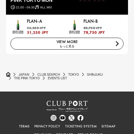
PINK TOKYO MON
21:00 - 04:30
ALL MIX
PLAN-A
PLAN-B
56,250 JPY
83,750 JPY
51,250 JPY
78,750 JPY
VIEW MORE
もっと見る
JAPAN
CLUB SEARCH
TOKYO
SHINJUKU
THE PINK TOKYO
EVENTS LIST
TERMS
PRIVACY POLICY
TICKETING SYSTEM
SITEMAP