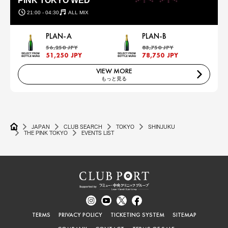
PINK TOKYO WED
21:00 - 04:30
ALL MIX
PLAN-A
PLAN-B
56,250 JPY
83,750 JPY
51,250 JPY
78,750 JPY
VIEW MORE
もっと見る
JAPAN
CLUB SEARCH
TOKYO
SHINJUKU
THE PINK TOKYO
EVENTS LIST
TERMS
PRIVACY POLICY
TICKETING SYSTEM
SITEMAP