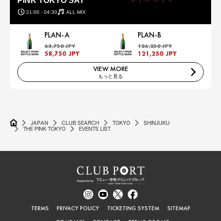
PINK TOKYO SAT
21:00 - 04:30
ALL MIX
PLAN-A
PLAN-B
63,750 JPY
126,250 JPY
58,750 JPY
121,250 JPY
VIEW MORE
もっと見る
JAPAN
CLUB SEARCH
TOKYO
SHINJUKU
THE PINK TOKYO
EVENTS LIST
TERMS
PRIVACY POLICY
TICKETING SYSTEM
SITEMAP