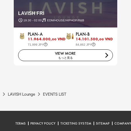
LAVISH FRI
19:30 - 02:00
EDM/HOUSE/HIPHOP/R&B
PLAN-A
PLAN-B
11.964.000,
VND
14.101.500,
VND
00
00
71,999 JPY
84,862 JPY
VIEW MORE
もっと見る
LAVISH Lounge
EVENTS LIST
TERMS
PRIVACY POLICY
TICKETING SYSTEM
SITEMAP
COMPAN