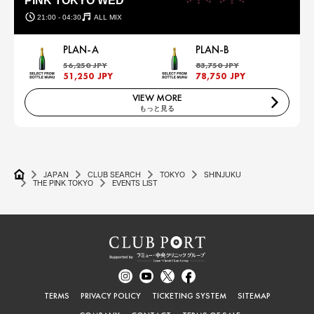
PINK TOKYO WED
21:00 - 04:30
ALL MIX
PLAN-A
PLAN-B
56,250 JPY
83,750 JPY
51,250 JPY
78,750 JPY
VIEW MORE
もっと見る
JAPAN
CLUB SEARCH
TOKYO
SHINJUKU
THE PINK TOKYO
EVENTS LIST
TERMS
PRIVACY POLICY
TICKETING SYSTEM
SITEMAP