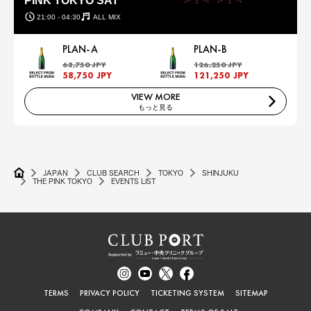
PINK TOKYO SAT
21:00 - 04:30
ALL MIX
PLAN-A
PLAN-B
63,750 JPY
126,250 JPY
58,750 JPY
121,250 JPY
VIEW MORE
もっと見る
JAPAN
CLUB SEARCH
TOKYO
SHINJUKU
THE PINK TOKYO
EVENTS LIST
TERMS
PRIVACY POLICY
TICKETING SYSTEM
SITEMAP