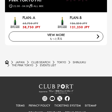
PINK TOKYO FRI
21:00 - 04:30
ALL MIX
PLAN-A
PLAN-B
63,750 JPY
126,250 JPY
58,750 JPY
121,250 JPY
VIEW MORE
もっと見る
JAPAN
CLUB SEARCH
TOKYO
SHINJUKU
THE PINK TOKYO
EVENTS LIST
TERMS
PRIVACY POLICY
TICKETING SYSTEM
SITEMAP