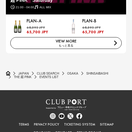
超 PINK Saturday
21:00 - 04:00
ALL MIX
PLAN-A
PLAN-B
68,395 JPY
68,395 JPY
65,700 JPY
65,700 JPY
VIEW MORE
もっと見る
JAPAN
CLUB SEARCH
OSAKA
SHINSAIBASHI
THE 超 PINK
EVENTS LIST
TERMS
PRIVACY POLICY
TICKETING SYSTEM
SITEMAP