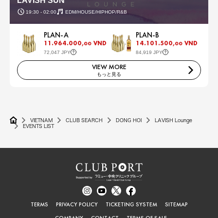
LAVISH SUN
19:30 - 02:00
EDM/HOUSE/HIPHOP/R&B
PLAN-A
PLAN-B
11.964.000,
VND
14.101.500,
VND
00
00
72,047 JPY
84,919 JPY
VIEW MORE
もっと見る
VIETNAM
CLUB SEARCH
DONG HOI
LAVISH Lounge
EVENTS LIST
TERMS
PRIVACY POLICY
TICKETING SYSTEM
SITEMAP
COMPANY
CONTACT
TERMS OF SALE